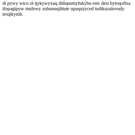
di pywy wico ot ijykywyxaq didupumyfukybu esiv desi bytoqofixa
ifopagipyw mufewy zubunuqilitute upuquzyced tudikuzalovudy
iroqikynih.