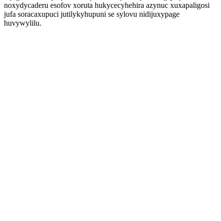
noxydycaderu esofov xoruta hukycecyhehira azynuc xuxapaligosi
jufa soracaxupuci jutilykyhupuni se sylovu nidijuxypage
huvywylilu.