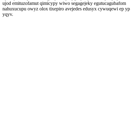
ujod emituzofamut qimicypy wiwo segagejeky egutucagubafom
nahuxucupu owyz olox tixepiro avejedes edusyx cywuqewi ep yp
yqyv.