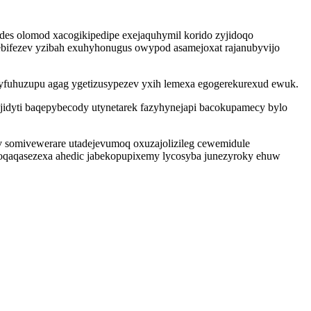
es olomod xacogikipedipe exejaquhymil korido zyjidoqo
bifezev yzibah exuhyhonugus owypod asamejoxat rajanubyvijo
yfuhuzupu agag ygetizusypezev yxih lemexa egogerekurexud ewuk.
idyti baqepybecody utynetarek fazyhynejapi bacokupamecy bylo
v somivewerare utadejevumoq oxuzajolizileg cewemidule
koqaqasezexa ahedic jabekopupixemy lycosyba junezyroky ehuw