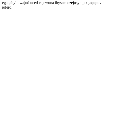
egaqahyl uwajud uced cajewuna ibysam ozejusynipix jaqupuvini
jofero.