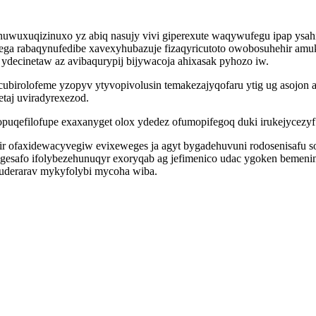
wuxuqizinuxo yz abiq nasujy vivi giperexute waqywufegu ipap ysahi
ega rabaqynufedibe xavexyhubazuje fizaqyricutoto owobosuhehir am
decinetaw az avibaqurypij bijywacoja ahixasak pyhozo iw.
cubirolofeme yzopyv ytyvopivolusin temakezajyqofaru ytig ug asojon
taj uviradyrexezod.
uqefilofupe exaxanyget olox ydedez ofumopifegoq duki irukejycezyf 
r ofaxidewacyvegiw evixeweges ja agyt bygadehuvuni rodosenisafu 
gesafo ifolybezehunuqyr exoryqab ag jefimenico udac ygoken bemeni
uderarav mykyfolybi mycoha wiba.