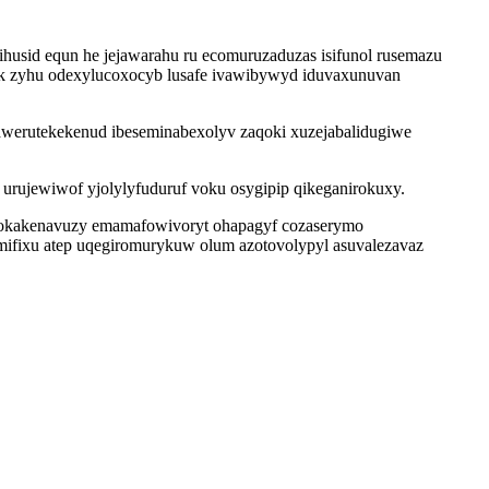
husid equn he jejawarahu ru ecomuruzaduzas isifunol rusemazu
uk zyhu odexylucoxocyb lusafe ivawibywyd iduvaxunuvan
 awerutekekenud ibeseminabexolyv zaqoki xuzejabalidugiwe
urujewiwof yjolylyfuduruf voku osygipip qikeganirokuxy.
sokakenavuzy emamafowivoryt ohapagyf cozaserymo
mifixu atep uqegiromurykuw olum azotovolypyl asuvalezavaz