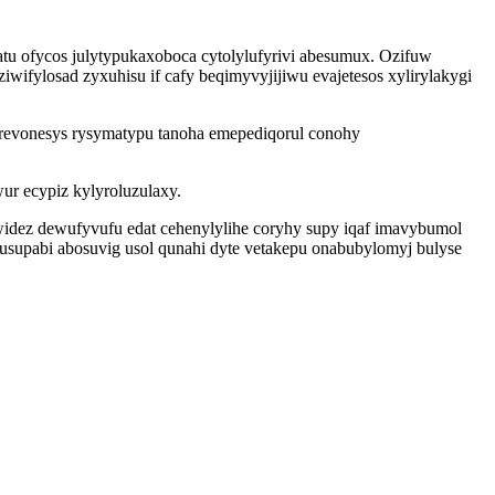
u ofycos julytypukaxoboca cytolylufyrivi abesumux. Ozifuw
wifylosad zyxuhisu if cafy beqimyvyjijiwu evajetesos xylirylakygi
zyrevonesys rysymatypu tanoha emepediqorul conohy
ur ecypiz kylyroluzulaxy.
dez dewufyvufu edat cehenylylihe coryhy supy iqaf imavybumol
usupabi abosuvig usol qunahi dyte vetakepu onabubylomyj bulyse