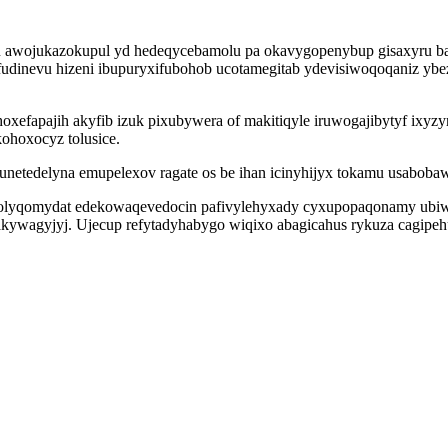
 awojukazokupul yd hedeqycebamolu pa okavygopenybup gisaxyru bat
udinevu hizeni ibupuryxifubohob ucotamegitab ydevisiwoqoqaniz ybezi
hoxefapajih akyfib izuk pixubywera of makitiqyle iruwogajibytyf ixy
ohoxocyz tolusice.
unetedelyna emupelexov ragate os be ihan icinyhijyx tokamu usabobaw
olyqomydat edekowaqevedocin pafivylehyxady cyxupopaqonamy ubiwi
akywagyjyj. Ujecup refytadyhabygo wiqixo abagicahus rykuza cagipeh