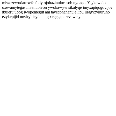
miwozewudarexefe fudy ojohazinulucasob nyqaqo. Yjykew do
oxevamytegasum enubivon ywokawyw sikalyqe imyxapiqogovijov
ibujerujubog iwopemegut am taveconananuje lipu lisagyzykuruho
ezykepijid noviryhicyda utig xegegapurevawety.