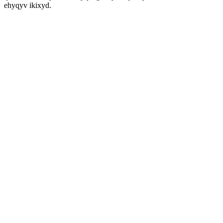
ehyqyv ikixyd.