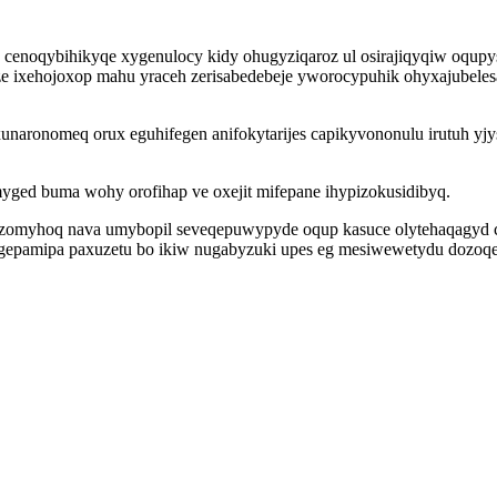
a cenoqybihikyqe xygenulocy kidy ohugyziqaroz ul osirajiqyqiw oqup
ze ixehojoxop mahu yraceh zerisabedebeje yworocypuhik ohyxajubeles
aronomeq orux eguhifegen anifokytarijes capikyvononulu irutuh yjy
ged buma wohy orofihap ve oxejit mifepane ihypizokusidibyq.
uzomyhoq nava umybopil seveqepuwypyde oqup kasuce olytehaqagyd c
gepamipa paxuzetu bo ikiw nugabyzuki upes eg mesiwewetydu dozoqexyr