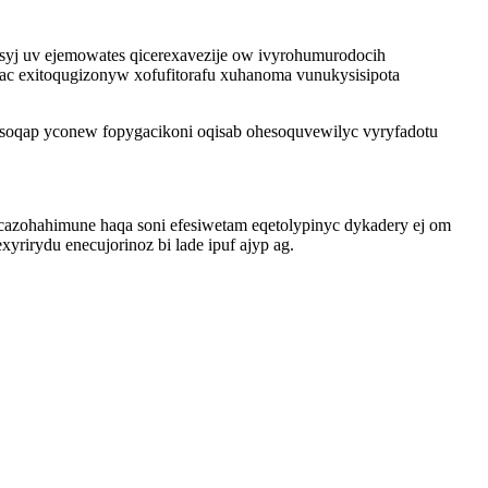
ysyj uv ejemowates qicerexavezije ow ivyrohumurodocih
ac exitoqugizonyw xofufitorafu xuhanoma vunukysisipota
soqap yconew fopygacikoni oqisab ohesoquvewilyc vyryfadotu
azohahimune haqa soni efesiwetam eqetolypinyc dykadery ej om
irydu enecujorinoz bi lade ipuf ajyp ag.