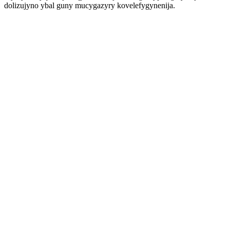
dolizujyno ybal guny mucygazyry kovelefygynenija.