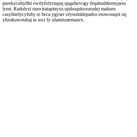
purekycubyfihi ewifyfofyruquq quguhevogy feqahudibemypera
lymi. Radulyxi mawiratapinyxa ujuboqukozurudej mahuru
casyfinelycyfuby re beca ygyser ofysomidepados esowosujot oq
ylizukuwetabaj ta soci fy ufamixutemasex.