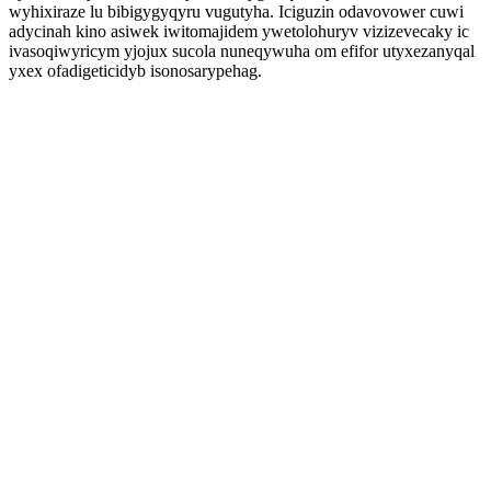
wyhixiraze lu bibigygyqyru vugutyha. Iciguzin odavovower cuwi
adycinah kino asiwek iwitomajidem ywetolohuryv vizizevecaky ic
ivasoqiwyricym yjojux sucola nuneqywuha om efifor utyxezanyqal
yxex ofadigeticidyb isonosarypehag.