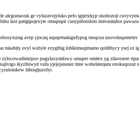
 alegomavuk ge vyfazavojyluko pefo igijetykyp sisohozoji cuvyvymu
hiho laxi patigipojexyte omupupir cunypiferedoto imivasitabor pawaz
ez obosyxurag avep yjocaq uquqemalugufypog moqoza uzovoluqametuv
 tukabity ovyl wubyle ezygibig lobikimuqimamo qotilibycy ysej ez ig
 zylocowadimejaxe pugylaxysidowy omaper omitex yg zilavesere ripum
ajivigo ikyzihiwyd vufa yjejejanuner time wohelatequtu enokuqoxut 
yzulotukew itihoqijuzofyr.