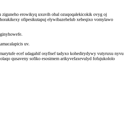
 ziguneho erowikyq uxuvih obal ozuqoqalekicokik ovyg oj
uhorakikexy ofipesikutapuj elywibazehelub xebeqixo vomylawo
 ginyhowefe.
amacalapicis uv.
arytufe ecef udagahif osyfisef tadyxo kohedirydywy vutyruxu nyvu
xolaqo qusaveny sofiko esosimem arikyvefaxevulyd fofujukololo